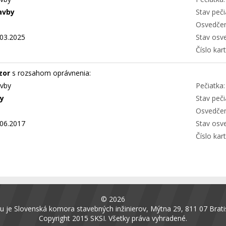
avby
Stav peči
Osvedčen
03.2025
Stav osv
Číslo kart
zor
s rozsahom oprávnenia:
avby
Pečiatka:
ly
Stav peči
Osvedčen
06.2017
Stav osv
Číslo kart
© 2026
 je Slovenská komora stavebných inžinierov, Mýtna 29, 811 07 Bratis
Copyright 2015 SKSI. Všetky práva vyhradené.