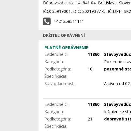
Dúbravská cesta 14, 841 04, Bratislava, Slove
IČO: 35919001, DIČ: 2021937775, IČ DPH: S
+421258311111
DRŽITEĽ OPRÁVNENÍ
PLATNÉ OPRÁVNENIE
Evidenčné č.:
11860
Stavbyvedúc
Kategória:
Pozemné sta
Podkategória:
10
pozemné st
Špecifikácia:
Stav odbornosti:
Aktívna
od 02.
Evidenčné č.:
11860
Stavbyvedúc
Kategória:
Inžinierske st
Podkategória:
21
dopravné st
Špecifikácia: