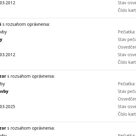
03.2012
Stav osv
Číslo kart
i
s rozsahom oprávnenia:
avby
Pečiatka:
ly
Stav peči
Osvedčen
03.2012
Stav osv
Číslo kart
zor
s rozsahom oprávnenia:
vby
Pečiatka:
avby
Stav peči
Osvedčen
03.2025
Stav osv
Číslo kart
zor
s rozsahom oprávnenia:
avby
Pečiatka: