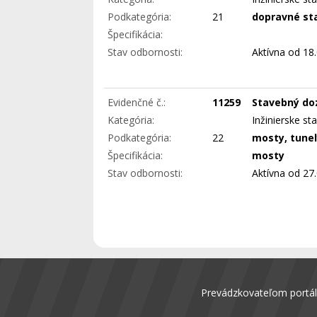
Podkategória:
21
dopravné st
Špecifikácia:
Stav odbornosti:
Aktívna
od 18.
Evidenčné č.:
11259
Stavebný do
Kategória:
Inžinierske st
Podkategória:
22
mosty, tune
Špecifikácia:
mosty
Stav odbornosti:
Aktívna
od 27.
Prevádzkovateľom portálu