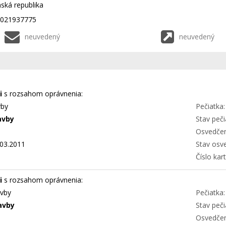
nská republika
K2021937775
neuvedený
neuvedený
i
s rozsahom oprávnenia:
vby
Pečiatka:
avby
Stav peči
Osvedčen
03.2011
Stav osv
Číslo kart
i
s rozsahom oprávnenia:
avby
Pečiatka:
avby
Stav peči
Osvedčen