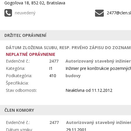
Gogoľova 18, 852 02, Bratislava
neuvedený
2477@clen.sk
DRŽITEĽ OPRÁVNENÍ
DÁTUM ZLOŽENIA SĽUBU, RESP. PRVÉHO ZÁPISU DO ZOZNAMU
NEPLATNÉ OPRÁVNENIE
Evidenčné č.:
2477
Autorizovaný stavebný inžinie
Kategória:
I1
Inžinier pre konštrukcie pozemnýc
Podkategória:
410
budovy
Špecifikácia:
Stav odbornosti:
Neaktívna
od 11.12.2012
ČLEN KOMORY
Evidenčné č.:
2477
Autorizovaný stavebný inžinier
Dátum vzniku:
29.11.2001