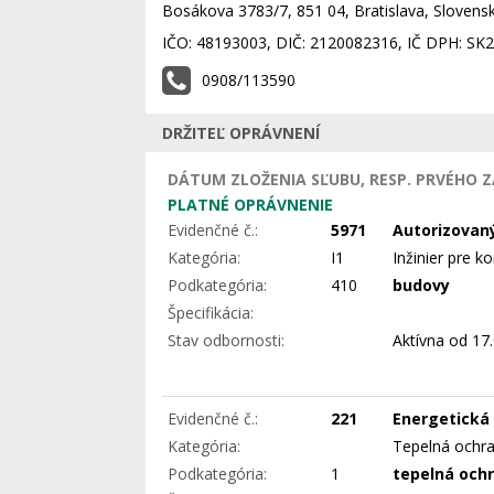
Bosákova 3783/7, 851 04, Bratislava, Slovensk
IČO: 48193003, DIČ: 2120082316, IČ DPH: S
0908/113590
DRŽITEĽ OPRÁVNENÍ
DÁTUM ZLOŽENIA SĽUBU, RESP. PRVÉHO Z
PLATNÉ OPRÁVNENIE
Evidenčné č.:
5971
Autorizovaný
Kategória:
I1
Inžinier pre 
Podkategória:
410
budovy
Špecifikácia:
Stav odbornosti:
Aktívna
od 17.
Evidenčné č.:
221
Energetická
Kategória:
Tepelná ochra
Podkategória:
1
tepelná och