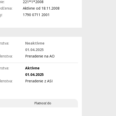
ie:
221*1*2008
edčenia:
Aktívne od 18.11.2008
y:
1790 0711 2001
nstva:
Neaktívne
01.04.2025
lenstva:
Preradenie na AO
nstva:
Aktívne
01.04.2025
lenstva:
Preradenie z ASI
Platnosť do