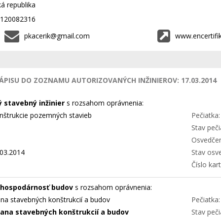
á republika
K2120082316
pkacerik@gmail.com
www.encertifik
ÁPISU DO ZOZNAMU AUTORIZOVANÝCH INŽINIEROV: 17.03.2014
 stavebný inžinier
s rozsahom oprávnenia:
konštrukcie pozemných stavieb
Pečiatka:
Stav peči
Osvedčen
03.2014
Stav osv
Číslo kart
 hospodárnosť budov
s rozsahom oprávnenia:
na stavebných konštrukcií a budov
Pečiatka:
rana stavebných konštrukcií a budov
Stav peči