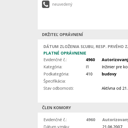
neuvedený
DRŽITEĽ OPRÁVNENÍ
DÁTUM ZLOŽENIA SĽUBU, RESP. PRVÉHO Z
PLATNÉ OPRÁVNENIE
Evidenčné č.:
4960
Autorizovaný
Kategória:
I1
Inžinier pre 
Podkategória:
410
budovy
Špecifikácia:
Stav odbornosti:
Aktívna
od 21.
ČLEN KOMORY
Evidenčné č.:
4960
Autorizovaný
Dátum vzniku:
21.06.2007