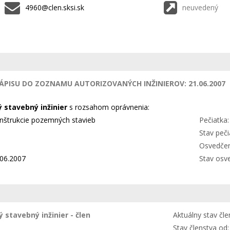
4960@clen.sksi.sk
neuvedený
ÁPISU DO ZOZNAMU AUTORIZOVANÝCH INŽINIEROV: 21.06.2007
 stavebný inžinier
s rozsahom oprávnenia:
konštrukcie pozemných stavieb
Pečiatka:
Stav peči
Osvedčen
06.2007
Stav osv
 stavebný inžinier - člen
Aktuálny stav čle
Stav členstva od: