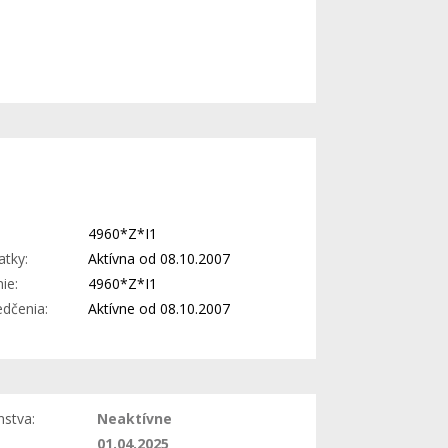
4960*Z*I1
atky:
Aktívna od 08.10.2007
ie:
4960*Z*I1
edčenia:
Aktívne od 08.10.2007
nstva:
Neaktívne
01.04.2025