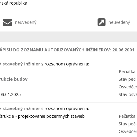
nská republika
neuvedený
neuvedený
ÁPISU DO ZOZNAMU AUTORIZOVANÝCH INŽINIEROV: 20.06.2001
 stavebný inžinier
s rozsahom oprávnenia:
b
Pečiatka:
rukcie budov
Stav peči
Osvedčen
03.01.2025
Stav osv
 stavebný inžinier
s rozsahom oprávnenia:
trukcie - projektovanie pozemných stavieb
Pečiatka:
Stav peči
Osvedčen