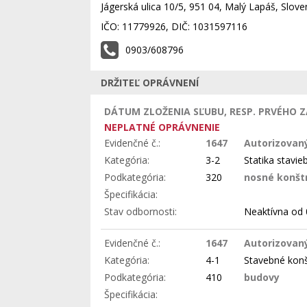
Jágerská ulica 10/5, 951 04, Malý Lapáš, Slove
IČO: 11779926, DIČ: 1031597116
0903/608796
DRŽITEĽ OPRÁVNENÍ
DÁTUM ZLOŽENIA SĽUBU, RESP. PRVÉHO Z
NEPLATNÉ OPRÁVNENIE
Evidenčné č.:
1647
Autorizovaný
Kategória:
3-2
Statika stavie
Podkategória:
320
nosné konšt
Špecifikácia:
Stav odbornosti:
Neaktívna
od 
Evidenčné č.:
1647
Autorizovaný
Kategória:
4-1
Stavebné konš
Podkategória:
410
budovy
Špecifikácia: