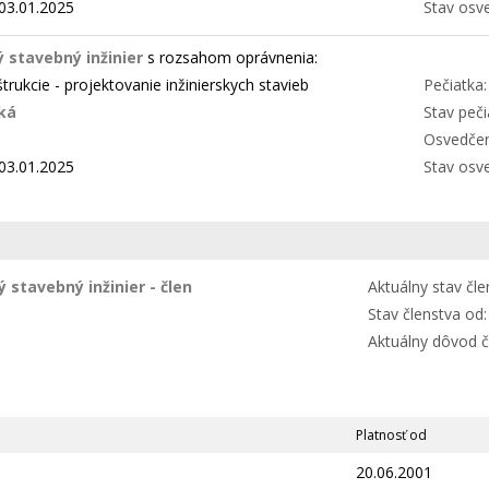
03.01.2025
Stav osv
 stavebný inžinier
s rozsahom oprávnenia:
rukcie - projektovanie inžinierskych stavieb
Pečiatka:
ská
Stav peči
Osvedčen
03.01.2025
Stav osv
 stavebný inžinier - člen
Aktuálny stav čle
Stav členstva od:
Aktuálny dôvod č
Platnosť od
20.06.2001